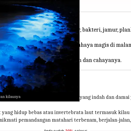
pa organisme seperti ubur-ubur, bakteri, jamur, pl
at Anda dapat merasakan efek cahaya magis di malam 
gan kilaunya
aka, Pantai Mattu merupakan lokasi yang indah dan damai
t yang hidup bebas atau invertebrata laut termasuk kilau 
ikmati pemandangan matahari terbenam, berjalan-jalan, d
Anda sudah
20%
selesai