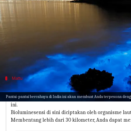
menulis
Apr 27, 2023
01:24 pm
Taufiq Al Jufri
Apa ceritanya
Bioluminesensi adalah sebuah fenomena alam beru
melalui reaksi kimia.
Ada beberapa pantai bioluminesensi di India temp
putih yang indah.
Mattu
Pantai Mattu di Karnataka
Pantai-pantai bercahaya di India ini akan membuat Anda terpesona den
Terletak 10 kilometer jauhnya dari Udupi di Karnat
ini.
Bioluminesensi di sini diciptakan oleh organisme lau
Membentang lebih dari 30 kilometer, Anda dapat men