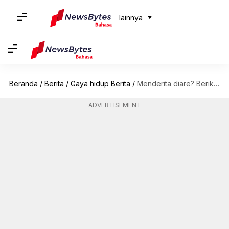
lainnya
Beranda
/
Berita
/
Gaya hidup Berita
/
Menderita diare? Berikut adalah obat rumahan yang telah dicoba dan diuji
ADVERTISEMENT