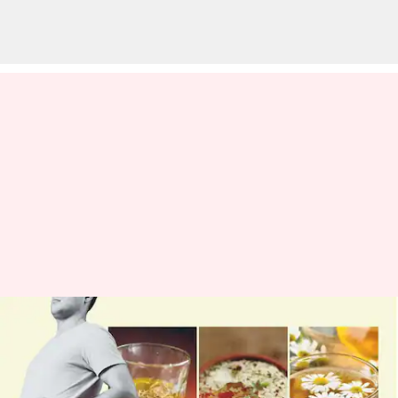
Menderita diare? Berikut
adalah obat rumahan yang
telah dicoba dan diuji