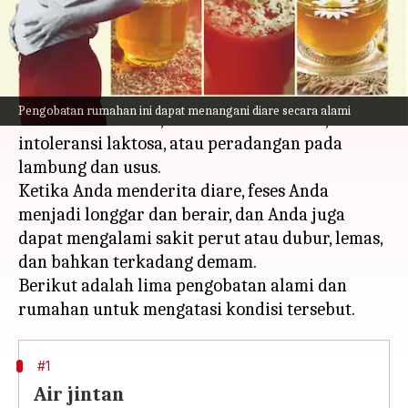
menulis
Feb 21, 2023
03:31 pm
Taufiq Al Jufri
Apa ceritanya
Diare dapat terjadi karena sejumlah faktor,
Pengobatan rumahan ini dapat menangani diare secara alami
antara lain infeksi, keracunan makanan,
intoleransi laktosa, atau peradangan pada
lambung dan usus.
Ketika Anda menderita diare, feses Anda
menjadi longgar dan berair, dan Anda juga
dapat mengalami sakit perut atau dubur, lemas,
dan bahkan terkadang demam.
Berikut adalah lima pengobatan alami dan
#1
Air jintan