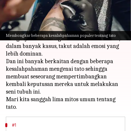
menulis
Apr 04, 2023
12:57 pm
Taufiq Al Jufri
Apa ceritanya
Membuat tato untuk pertama kali bisa jadi
Membongkar beberapa kesalahpahaman populer tentang tato
mengasyikkan sekaligus menakutkan. Namun,
dalam banyak kasus, takut adalah emosi yang
lebih dominan.
Dan ini banyak berkaitan dengan beberapa
kesalahpahaman mengenai tato sehingga
membuat seseorang mempertimbangkan
kembali keputusan mereka untuk melakukan
seni tubuh ini.
Mari kita sanggah lima mitos umum tentang
#1