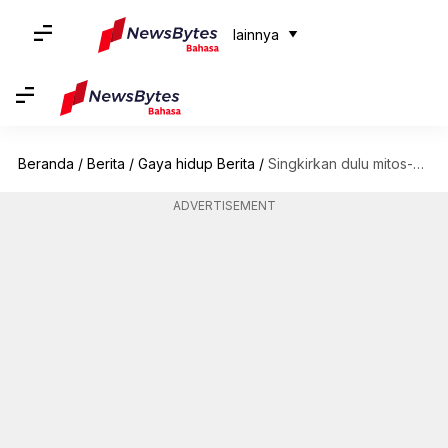
lainnya
Beranda
/
Berita
/
Gaya hidup Berita
/
Singkirkan dulu mitos-mitos tentang tato ini sebelum membuat tato
ADVERTISEMENT