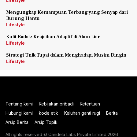
Lifestyle
Mengungkap Kemampuan Terbang yang Senyap dari
Burung Hantu
Lifestyle
Kulit Badak: Keajaiban Adaptif di Alam Liar
Lifestyle
Strategi Unik Tupai dalam Menghadapi Musim Dingin
Lifestyle
Tentang kami
Kebijakan pribadi
Ketentuan
Hubungi kami
kode etik
Keluhan ganti rugi
Berita
Arsip Berita
Arsip Topik
All rights reserved © Candela Labs Private Limited 2026