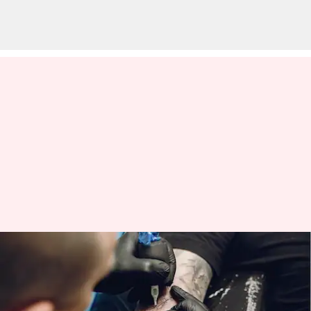
Singkirkan dulu mitos-mitos
tentang tato ini sebelum
membuat tato