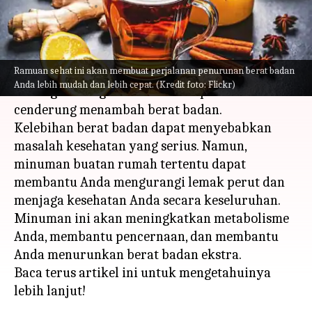
menulis
May 23, 2023
12:40 pm
Handoko
Apa ceritanya
Ramuan sehat ini akan membuat perjalanan penurunan berat badan
Kebiasaan makan yang tidak sehat, gaya hidup,
Anda lebih mudah dan lebih cepat. (Kredit foto: Flickr)
kurang olahraga adalah beberapa alasan kita
cenderung menambah berat badan.
Kelebihan berat badan dapat menyebabkan
masalah kesehatan yang serius. Namun,
minuman buatan rumah tertentu dapat
membantu Anda mengurangi lemak perut dan
menjaga kesehatan Anda secara keseluruhan.
Minuman ini akan meningkatkan metabolisme
Anda, membantu pencernaan, dan membantu
Anda menurunkan berat badan ekstra.
Baca terus artikel ini untuk mengetahuinya