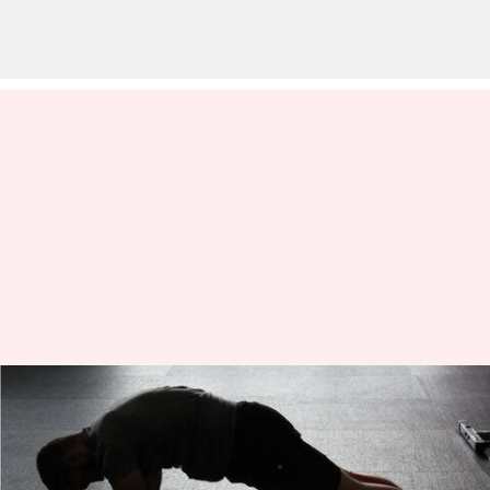
Alasan mengapa Anda harus
melakukan push-up setiap hari
menulis
Jun 28, 2023
01:29 pm
Taufiq Al Jufri