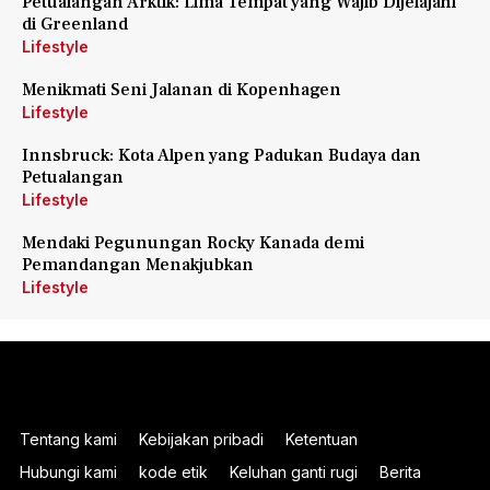
Petualangan Arktik: Lima Tempat yang Wajib Dijelajahi
di Greenland
Lifestyle
Menikmati Seni Jalanan di Kopenhagen
Lifestyle
Innsbruck: Kota Alpen yang Padukan Budaya dan
Petualangan
Lifestyle
Mendaki Pegunungan Rocky Kanada demi
Pemandangan Menakjubkan
Lifestyle
Tentang kami
Kebijakan pribadi
Ketentuan
Hubungi kami
kode etik
Keluhan ganti rugi
Berita