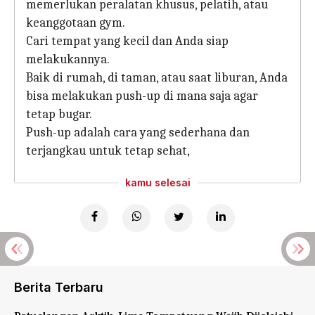
memerlukan peralatan khusus, pelatih, atau
keanggotaan gym.
Cari tempat yang kecil dan Anda siap
melakukannya.
Baik di rumah, di taman, atau saat liburan, Anda
bisa melakukan push-up di mana saja agar
tetap bugar.
Push-up adalah cara yang sederhana dan
terjangkau untuk tetap sehat,
kamu selesai
Berita Terbaru