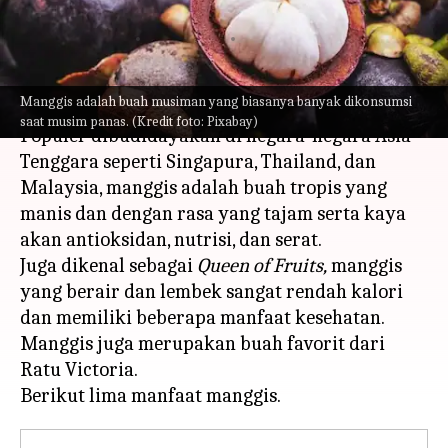
Dari Manggis
menulis
May 24, 2023
01:29 pm
Handoko
Apa ceritanya
Manggis adalah buah musiman yang biasanya banyak dikonsumsi
saat musim panas. (Kredit foto: Pixabay)
Populer dibudidayakan di negara-negara Asia
Tenggara seperti Singapura, Thailand, dan
Malaysia, manggis adalah buah tropis yang
manis dan dengan rasa yang tajam serta kaya
akan antioksidan, nutrisi, dan serat.
Juga dikenal sebagai
Queen of Fruits,
manggis
yang berair dan lembek sangat rendah kalori
dan memiliki beberapa manfaat kesehatan.
Manggis juga merupakan buah favorit dari
Ratu Victoria.