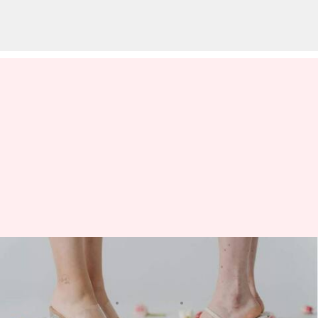
5 Lulur DIY untuk kaki yang
lembut dan terawat
menulis
Jan 24, 2024
11:07 am
Taufiq Al Jufri