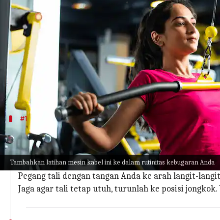
menulis
Sep 05, 2023
01:10 pm
Taufiq Al Jufri
Apa ceritanya
Jika berbicara tentang peralatan olahraga yang 
Selain membantu Anda mengencangkan tubuh bagia
pinggul, paha depan, betis, dan paha belakang.
#1
Cable front squat
Cable squat bermanfaat untuk meningkatkan kepadata
Tambahkan latihan mesin kabel ini ke dalam rutinitas kebugaran Anda
Menghadlah ke mesin kabel dan atur katrol pada pe
Pegang tali dengan tangan Anda ke arah langit-langi
Jaga agar tali tetap utuh, turunlah ke posisi jongkok.