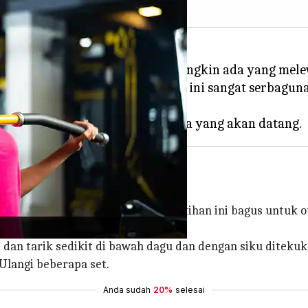
paling jarang digunakan, tidak mungkin ada yang me
n atas, mesin latihan kekuatan ini sangat serbagu
n tulang secara keseluruhan. Latihan ini bagus untuk oto
ngaturan terendah.
t dan tarik sedikit di bawah dagu dan dengan siku ditekuk
 Ulangi beberapa set.
Anda sudah
20%
selesai