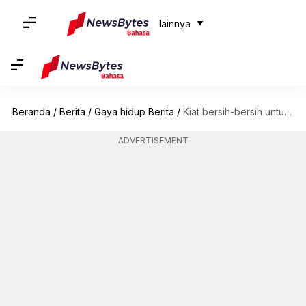
lainnya
Beranda
/
Berita
/
Gaya hidup Berita
/
Kiat bersih-bersih untuk memperindah rumah sebelum pergantian musim
ADVERTISEMENT