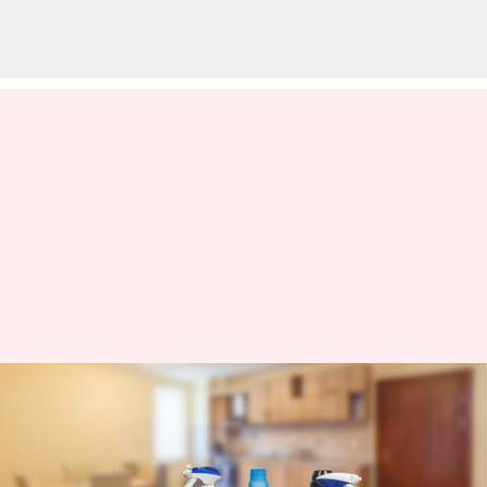
Kiat bersih-bersih untuk
memperindah rumah sebelum
pergantian musim