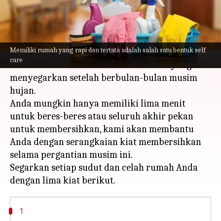
menulis
Mar 16, 2023
12:36 pm
Taufiq Al Jufri
Apa ceritanya
Memiliki rumah yang rapi dan tertata adalah salah satu bentuk self
Pergantian musim adalah waktu yang tepat
care
untuk memberi rumah Anda sentuhan yang
menyegarkan setelah berbulan-bulan musim
hujan.
Anda mungkin hanya memiliki lima menit
untuk beres-beres atau seluruh akhir pekan
untuk membersihkan, kami akan membantu
Anda dengan serangkaian kiat membersihkan
selama pergantian musim ini.
Segarkan setiap sudut dan celah rumah Anda
1