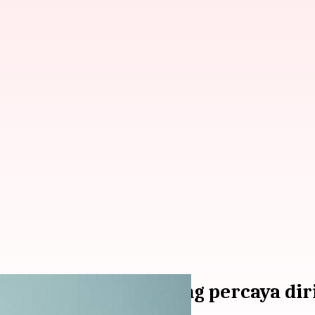
a menjadi orang yang percaya dir