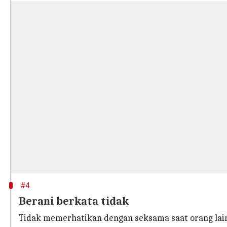
#4
Berani berkata tidak
Tidak memerhatikan dengan seksama saat orang la