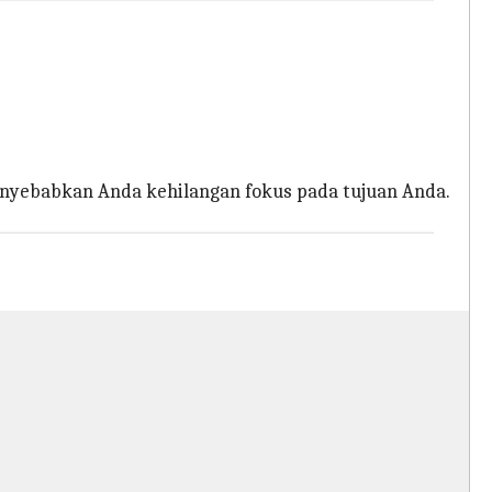
nyebabkan Anda kehilangan fokus pada tujuan Anda.