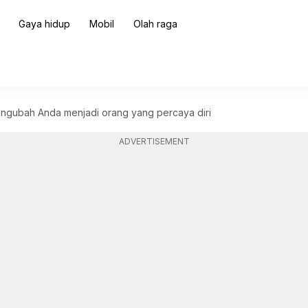
Gaya hidup
Mobil
Olah raga
engubah Anda menjadi orang yang percaya diri
ADVERTISEMENT