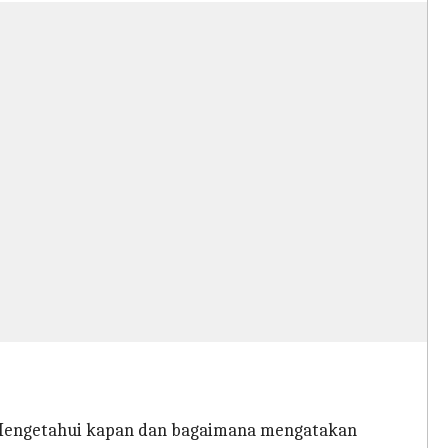
 Mengetahui kapan dan bagaimana mengatakan