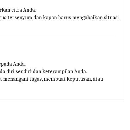
kan citra Anda.
arus tersenyum dan kapan harus mengabaikan situasi
epada Anda.
da diri sendiri dan keterampilan Anda.
t menangani tugas, membuat keputusan, atau