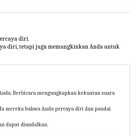
ercaya diri.
ya diri, tetapi juga memungkinkan Anda untuk
 Anda. Berbicara mengungkapkan kekuatan suara
a mereka bahwa Anda percaya diri dan pandai
an dapat diandalkan.