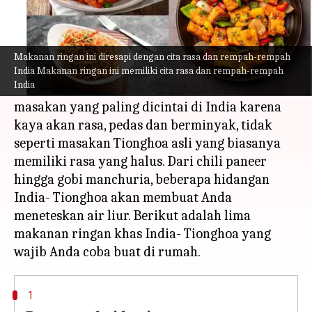
Apa ceritanya
Sebuah perpaduan antara hidangan Tionghoa
Makanan ringan ini diresapi dengan cita rasa dan rempah-rempah
dengan cita rasa dan rempah-rempah India,
India Makanan ringan ini memiliki cita rasa dan rempah-rempah
India
masakan India- Tionghoa merupakan salah satu
masakan yang paling dicintai di India karena
kaya akan rasa, pedas dan berminyak, tidak
seperti masakan Tionghoa asli yang biasanya
memiliki rasa yang halus. Dari chili paneer
hingga gobi manchuria, beberapa hidangan
India- Tionghoa akan membuat Anda
meneteskan air liur. Berikut adalah lima
makanan ringan khas India- Tionghoa yang
1