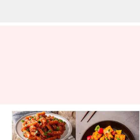
5 Jajanan khas Indo-Cina yang
bisa Anda buat di rumah
menulis
Sep 15, 2023
11:32 am
Taufiq Al Jufri