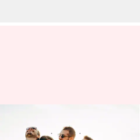
5 ciri-ciri orang yang cerdas
secara emosional
menulis
Feb 13, 2024
01:24 pm
Taufiq Al Jufri