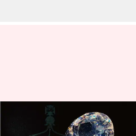
5 fakta menarik tentang
berlian Kohinoor
menulis
May 16, 2023
12:16 pm
Taufiq Al Jufri