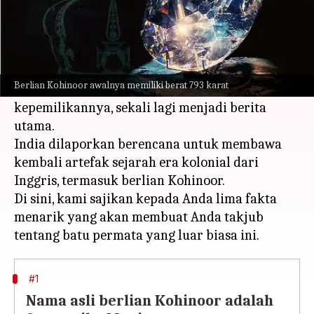
Apa ceritanya
Berlian Kohinoor merupakan berlian yang
terkenal sebagai salah satu berlian potongan
Berlian Kohinoor awalnya memiliki berat 793 karat
terbesar secara global dan perdebatan tentang
kepemilikannya, sekali lagi menjadi berita
utama.
India dilaporkan berencana untuk membawa
kembali artefak sejarah era kolonial dari
Inggris, termasuk berlian Kohinoor.
Di sini, kami sajikan kepada Anda lima fakta
menarik yang akan membuat Anda takjub
#1
Nama asli berlian Kohinoor adalah