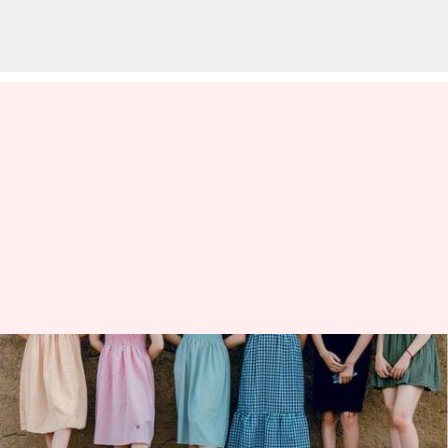
5 Cara Memadukan Rok Di
Musim Dingin
menulis
May 08, 2023
12:26 pm
Handoko