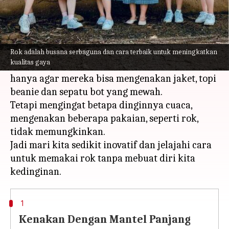
Apa ceritanya
Musim dingin adalah musim yang tepat untuk
memamerkan isi lemari pakaian kita. Bahkan,
Rok adalah busana serbaguna dan cara terbaik untuk meningkatkan
kualitas gaya
beberapa orang sangat menantikan musim ini
hanya agar mereka bisa mengenakan jaket, topi
beanie dan sepatu bot yang mewah.
Tetapi mengingat betapa dinginnya cuaca,
mengenakan beberapa pakaian, seperti rok,
tidak memungkinkan.
Jadi mari kita sedikit inovatif dan jelajahi cara
untuk memakai rok tanpa mebuat diri kita
1
Kenakan Dengan Mantel Panjang