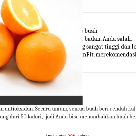
ng kali beralih ke diet berbasis buah.
at membantu menurunkan berat badan, Anda salah.
tertentu mengandung kalori yang sangat tinggi dan 
pendiri, dan pakar kebugaran di FormFit, merekomen
 bisa Anda makan.
 dan antioksidan. Secara umum, semua buah beri rendah ka
ang dari 50 kalori," jadi Anda bisa menambahkan buah beri
Anda sudah
20%
selesai