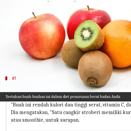
menulis
Sep 21, 2023
10:49 am
Taufiq Al Jufri
Apa ceritanya
Dalam hal penurunan berat badan, orang-orang seri
Namun, jika Anda mengira bahwa semua buah dap
Para ahli kesehatan percaya bahwa buah-buahan 
Aakash Bansal, seorang ahli gizi bersertifikat, 
#1
Buah beri
Sertakan buah-buahan ini dalam diet penurunan berat badan Anda
Buah beri adalah salah satu makanan tersehat yang
"Buah ini rendah kalori dan tinggi serat, vitamin C,
Dia mengatakan, "Satu cangkir stroberi memiliki kur
atau smoothie, untuk sarapan.