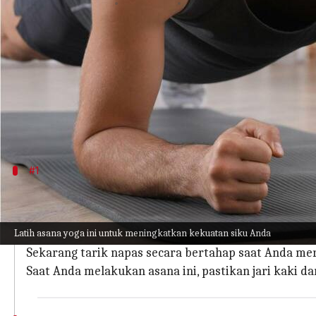
menulis
Jun 01, 2023
01:12 pm
Taufiq Al Jufri
Apa ceritanya
Dalam hal kesehatan lengan Anda secara keseluru
Anda mungkin menghadapi tantangan kinerja deng
Untungnya, Anda dapat berlatih beberapa pose yog
#1
Bhujangasana
Pose ini baik untuk siku Anda karena meningkatkan 
Latih asana yoga ini untuk meningkatkan kekuatan siku Anda
Berbaringlah secara tengkurap di lantai dan letakka
Sekarang tarik napas secara bertahap saat Anda m
Saat Anda melakukan asana ini, pastikan jari kaki 