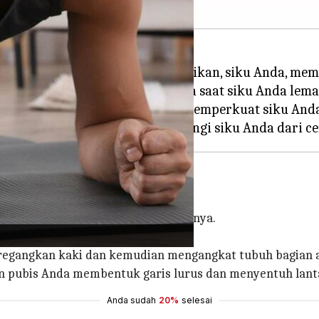
han, pahlawan yang sering diabaikan, siku Anda, me
an peningkatan paparan cedera saat siku Anda lema
a restoratif setiap hari untuk memperkuat siku And
kekuatan, kelenturan, dan gerakannya.
n telapak tangan di samping bahu.
eregangkan kaki dan kemudian mengangkat tubuh bagian a
dan pubis Anda membentuk garis lurus dan menyentuh lanta
Anda sudah
20%
selesai