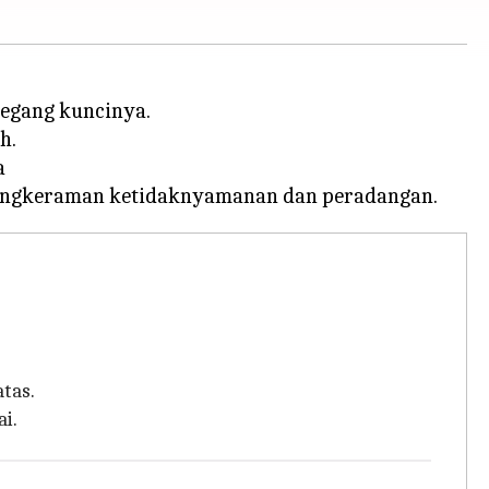
megang kuncinya.
h.
a
tas.
i.