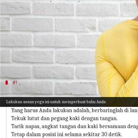
menulis
Mar 02, 2023
12:56 pm
Taufiq Al Jufri
Apa ceritanya
Karena gaya hidup yang kurang gerak, terutama ka
dapat menghambat rutinitas sehari-hari.
Untungnya, Anda dapat menyingkirkan bahu yang 
setiap hari.
#1
Dhanurasana
Lakukan asana yoga ini untuk memperkuat bahu Anda
Melakukan pose ini melibatkan peregangan otot ba
Yang harus Anda lakukan adalah, berbaringlah di l
Tekuk lutut dan pegang kaki dengan tangan.
Tarik napas, angkat tangan dan kaki bersamaan den
Tetap dalam posisi ini selama sekitar 30 detik.