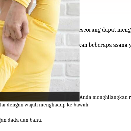
rena kurangnya latihan fisik, seseorang dapat meng
kaku dan pegal dengan melakukan beberapa asana ya
hu Anda, yang kemudian membantu Anda menghilangkan ra
antai dengan wajah menghadap ke bawah.
gan dada dan bahu.