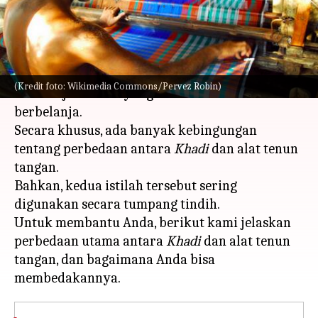
menulis
May 16, 2023
12:20 pm
Handoko
Apa ceritanya
Banyak orang yang pada akhirnya salah
(Kredit foto: Wikimedia Commons/Pervez Robin)
menilai jenis kain yang mereka beli saat
berbelanja.
Secara khusus, ada banyak kebingungan
tentang perbedaan antara
Khadi
dan alat tenun
tangan.
Bahkan, kedua istilah tersebut sering
digunakan secara tumpang tindih.
Untuk membantu Anda, berikut kami jelaskan
perbedaan utama antara
Khadi
dan alat tenun
tangan, dan bagaimana Anda bisa