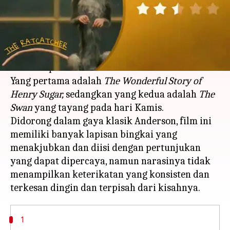
menulis
Oct 03, 2023
10:57 am
Handoko
Apa ceritanya
The Rat Catcher
adalah film ketiga dari empat
seri film pendek Wes Anderson untuk Netflix.
Yang pertama adalah
The Wonderful Story of
Henry Sugar,
sedangkan yang kedua adalah
The
Swan
yang tayang pada hari Kamis.
Didorong dalam gaya klasik Anderson, film ini
memiliki banyak lapisan bingkai yang
menakjubkan dan diisi dengan pertunjukan
yang dapat dipercaya, namun narasinya tidak
menampilkan keterikatan yang konsisten dan
1