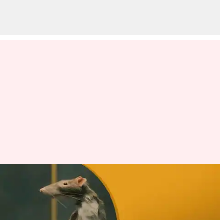
'The Rat Catcher' Dari Wes
Anderson: Keterikatan Yang
Tidak Konsisten