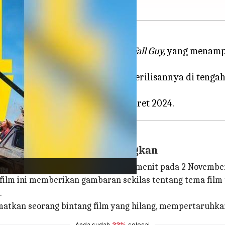
al rilis film thriller aksi,
The Fall Guy,
yang menampi
eh
Deadpool 3
—yang menunda perilisannya di tengah 
erakhir.
gkaian Aksi Yang Mencengangkan
ang berdurasi hampir tiga setengah menit pada 2 November
 film ini memberikan gambaran sekilas tentang tema film
.
atkan seorang bintang film yang hilang, mempertaruhkan
Anda sudah
33%
selesai