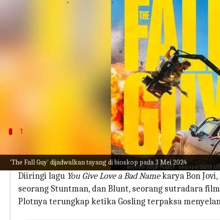
menulis
Nov 17, 2023
11:59 am
Handoko
Apa ceritanya
Universal Pictures secara resmi telah menunda tangg
sampai 3 Mei 2024.
Film ini akan menempati slot yang ditinggalkan ol
pemogokan para aktor Hollywood yang baru saja b
1
Trailer 'The Fall Guy' Menyajikan Ran
'The Fall Guy' dijadwalkan tayang di bioskop pada 3 Mei 2024
Universal meluncurkan trailer resmi The Fall Guy y
Diiringi lagu
You Give Love a Bad Name
karya Bon Jovi,
seorang Stuntman, dan Blunt, seorang sutradara film
Plotnya terungkap ketika Gosling terpaksa menyelam