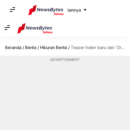
lainnya
Beranda
/
Berita
/
Hiburan Berita
/
Teaser trailer baru dari 'Dream' yang dibintangi Park Seo-joon dan IU sudah keluar
ADVERTISEMENT