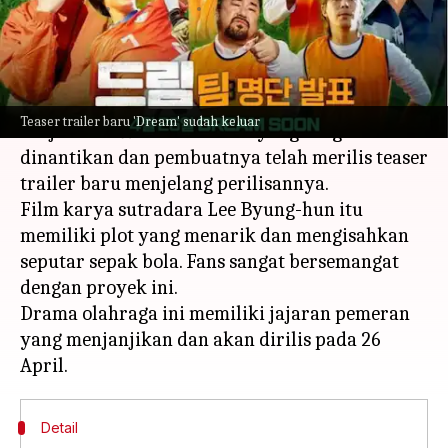
menulis
Mar 22, 2023
11:07 am
Bob
Apa ceritanya
Film Park Seo-joon dan IU yang akan datang
Teaser trailer baru 'Dream' sudah keluar
berjudul
Dream
adalah film yang sangat
dinantikan dan pembuatnya telah merilis teaser
trailer baru menjelang perilisannya.
Film karya sutradara Lee Byung-hun itu
memiliki plot yang menarik dan mengisahkan
seputar sepak bola. Fans sangat bersemangat
dengan proyek ini.
Drama olahraga ini memiliki jajaran pemeran
yang menjanjikan dan akan dirilis pada 26
Detail