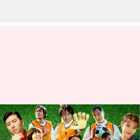
Teaser trailer baru dari
'Dream' yang dibintangi Park
Seo-joon dan IU sudah keluar