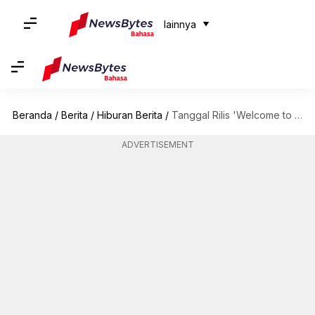
lainnya
Beranda
/
Berita
/
Hiburan Berita
/
Tanggal Rilis 'Welcome to Samdalri': Shin Hye-sun, Ji Chang-wook
ADVERTISEMENT