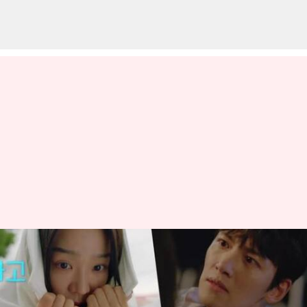
Tanggal Rilis 'Welcome to
Samdalri': Shin Hye-sun, Ji
Chang-wook