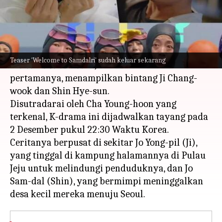
menulis
Nov 03, 2023
12:13 pm
Handoko
Apa ceritanya
Serial komedi romantis yang sangat dinanti,
Teaser 'Welcome to Samdalri' sudah keluar sekarang
Welcome to Samdalri,
telah meluncurkan teaser
pertamanya, menampilkan bintang Ji Chang-
wook dan Shin Hye-sun.
Disutradarai oleh Cha Young-hoon yang
terkenal, K-drama ini dijadwalkan tayang pada
2 Desember pukul 22:30 Waktu Korea.
Ceritanya berpusat di sekitar Jo Yong-pil (Ji),
yang tinggal di kampung halamannya di Pulau
Jeju untuk melindungi penduduknya, dan Jo
Sam-dal (Shin), yang bermimpi meninggalkan