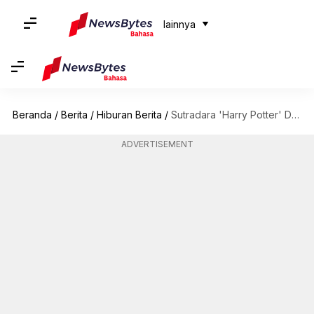
lainnya
Beranda
/
Berita
/
Hiburan Berita
/
Sutradara 'Harry Potter' David Yates akan menerima Raindance Icon Award
ADVERTISEMENT