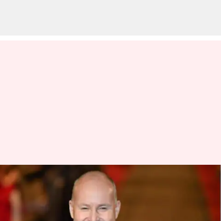
Sutradara 'Harry Potter' David
Yates akan menerima
Raindance Icon Award