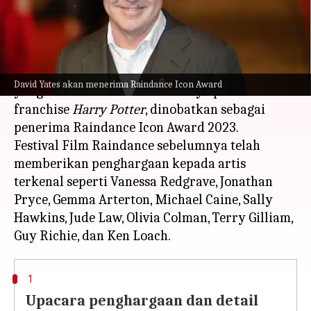
menulis
Oct 05, 2023
11:51 am
Bob
Apa ceritanya
Sutradara ternama asal Inggris David Yates,
David Yates akan menerima Raindance Icon Award
yang terkenal atas kontribusinya pada
franchise
Harry Potter
, dinobatkan sebagai
penerima Raindance Icon Award 2023.
Festival Film Raindance sebelumnya telah
memberikan penghargaan kepada artis
terkenal seperti Vanessa Redgrave, Jonathan
Pryce, Gemma Arterton, Michael Caine, Sally
Hawkins, Jude Law, Olivia Colman, Terry Gilliam,
1
Upacara penghargaan dan detail