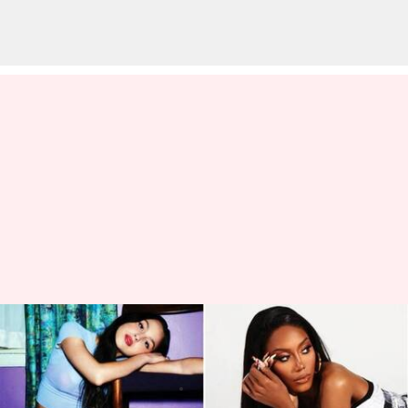
Akhir tahun: Artis musik
terobosan di tahun 2023
menulis
Dec 21, 2023
11:44 am
Bob