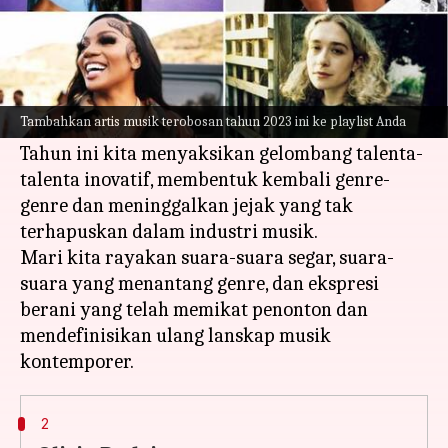
Apa ceritanya
Masuki jantung dunia musik saat kami
mengungkap kompilasi yang mencerminkan
Tambahkan artis musik terobosan tahun 2023 ini ke playlist Anda
semangat dan inovasi tahun 2023.
Tahun ini kita menyaksikan gelombang talenta-
talenta inovatif, membentuk kembali genre-
genre dan meninggalkan jejak yang tak
terhapuskan dalam industri musik.
Mari kita rayakan suara-suara segar, suara-
suara yang menantang genre, dan ekspresi
berani yang telah memikat penonton dan
mendefinisikan ulang lanskap musik
2