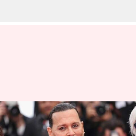
Film Johnny Depp 'Jeanne du
Barry' di Cannes: Semua yang
perlu diketahui