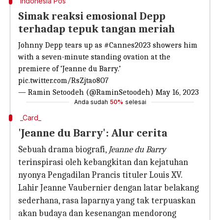
Indonesia Pos
Simak reaksi emosional Depp
terhadap tepuk tangan meriah
Johnny Depp tears up as
#Cannes2023
showers him
with a seven-minute standing ovation at the
premiere of ‘Jeanne du Barry.’
pic.twitter.com/RsZjtao8O7
— Ramin Setoodeh (@RaminSetoodeh)
May 16, 2023
Anda sudah
50%
selesai
_Card_
'Jeanne du Barry': Alur cerita
Sebuah drama biografi,
Jeanne du Barry
terinspirasi oleh kebangkitan dan kejatuhan
nyonya Pengadilan Prancis tituler Louis XV.
Lahir Jeanne Vaubernier dengan latar belakang
sederhana, rasa laparnya yang tak terpuaskan
akan budaya dan kesenangan mendorong