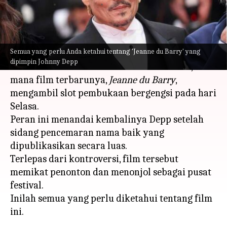
menulis
May 18, 2023
12:29 pm
Bob
Apa ceritanya
Semua yang perlu Anda ketahui tentang 'Jeanne du Barry' yang
Aktor terkenal Johnny Depp merebut kembali
dipimpin Johnny Depp
sorotan di Festival Film Cannes edisi ke-76, di
mana film terbarunya,
Jeanne du Barry
,
mengambil slot pembukaan bergengsi pada hari
Selasa.
Peran ini menandai kembalinya Depp setelah
sidang pencemaran nama baik yang
dipublikasikan secara luas.
Terlepas dari kontroversi, film tersebut
memikat penonton dan menonjol sebagai pusat
festival.
Inilah semua yang perlu diketahui tentang film