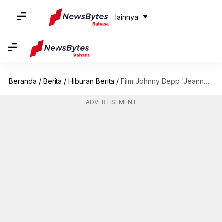
lainnya
Beranda
/
Berita
/
Hiburan Berita
/
Film Johnny Depp 'Jeanne du Barry' di Cannes: Semua yang perlu diketahui
ADVERTISEMENT