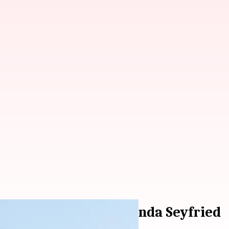
': proyek terbaik Amanda Seyfried