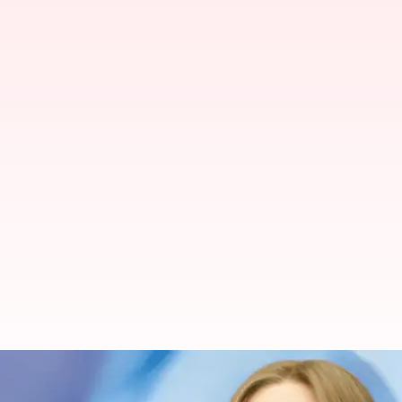
'Mean Girls' hingga 'The Dropout