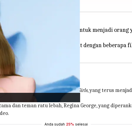
anya dan memodulasi suaranya untuk menjadi orang 
, sejak itu, telah berkembang pesat dengan beberapa 
ngan film ikonik tahun 2004
Mean Girls
, yang terus menja
tama dan teman ratu lebah, Regina George, yang diperan
deo.
Anda sudah
25%
selesai