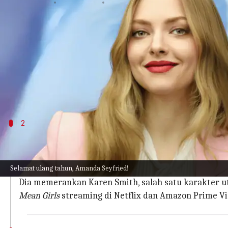
menulis
Dec 04, 2023
10:30 am
Bob
Apa ceritanya
Seorang pemain yang bisa berakting melalui mat
Seyfried adalah artis yang patut diwaspadai.
Dia terjun ke dunia akting pada usia 15 tahun dan
2
'Mean Girls' (2004)
Seyfried dengan percaya diri terjun ke Hollywood de
Selamat ulang tahun, Amanda Seyfried!
Amerika setiap tahunnya.
Dia memerankan Karen Smith, salah satu karakter u
Mean Girls
streaming di Netflix dan Amazon Prime Vi