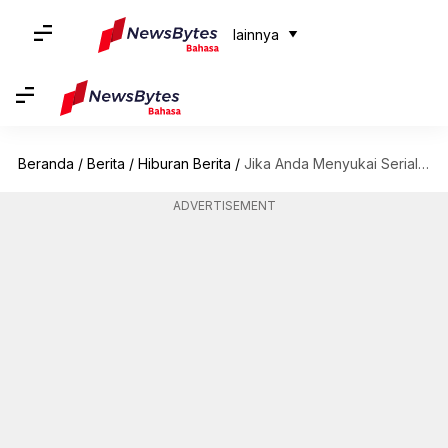
lainnya
Beranda
/
Berita
/
Hiburan Berita
/
Jika Anda Menyukai Serial 'Breaking Bad', Tontonlah Serial Drama Kriminal Yang Serupa Ini
ADVERTISEMENT