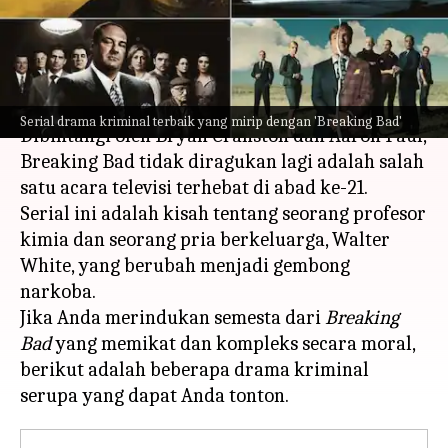
Serupa Ini
menulis
Aug 31, 2023
12:55 pm
Handoko
Apa ceritanya
Serial drama kriminal terbaik yang mirip dengan 'Breaking Bad'
Dibintangi oleh Bryan Cranston dan Aaron Paul,
Breaking Bad tidak diragukan lagi adalah salah
satu acara televisi terhebat di abad ke-21.
Serial ini adalah kisah tentang seorang profesor
kimia dan seorang pria berkeluarga, Walter
White, yang berubah menjadi gembong
narkoba.
Jika Anda merindukan semesta dari
Breaking
Bad
yang memikat dan kompleks secara moral,
berikut adalah beberapa drama kriminal