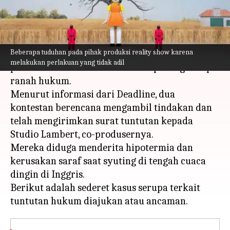
menulis
Nov 27, 2023
11:10 am
Handoko
Apa ceritanya
Beberapa tuduhan pada pihak produksi reality show karena
Squid Game: The Challenge dirilis di Netflix
melakukan perlakuan yang tidak adil
pada hari Rabu dan sudah bersiap menghadapi
ranah hukum.
Menurut informasi dari Deadline, dua
kontestan berencana mengambil tindakan dan
telah mengirimkan surat tuntutan kepada
Studio Lambert, co-produsernya.
Mereka diduga menderita hipotermia dan
kerusakan saraf saat syuting di tengah cuaca
dingin di Inggris.
Berikut adalah sederet kasus serupa terkait