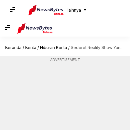
lainnya
Beranda
/
Berita
/
Hiburan Berita
/
Sederet Reality Show Yang Digugat/Dikecam Karena Penganiayaan
ADVERTISEMENT