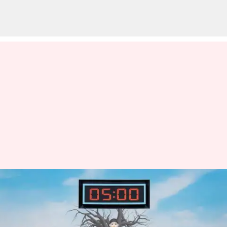
Sederet Reality Show Yang
Digugat/Dikecam Karena
Penganiayaan