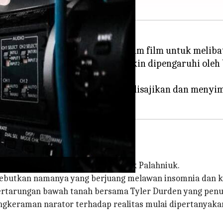
rasi menarik yang digunakan dalam film untuk melib
peristiwa-peristiwa yang mungkin dipengaruhi oleh b
 mempertanyakan realitas yang disajikan dan menyim
, diadaptasi dari novel karya Chuck Palahniuk.
disebutkan namanya yang berjuang melawan insomnia dan 
rtarungan bawah tanah bersama Tyler Durden yang penuh
, cengkeraman narator terhadap realitas mulai dipertany