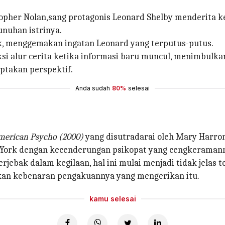
topher Nolan,sang protagonis Leonard Shelby menderita k
nuhan istrinya.
ik, menggemakan ingatan Leonard yang terputus-putus.
i alur cerita ketika informasi baru muncul, menimbulk
takan perspektif.
Anda sudah
80%
selesai
merican Psycho
(2000)
yang disutradarai oleh Mary Harron
w York dengan kecenderungan psikopat yang cengkerama
jebak dalam kegilaan, hal ini mulai menjadi tidak jelas 
n kebenaran pengakuannya yang mengerikan itu.
kamu selesai