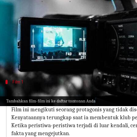
menulis
Mar 22, 2024
12:39 pm
Handoko
Apa ceritanya
Narator yang tak konsisten adalah perangkat na
Para narator ini menyajikan versi mereka tentang 
penipuan yang disengaja.
Teknik ini mendorong pemirsa untuk secara aktif
Film 1
'Fight Club'
Tambahkan film-film ini ke daftar tontonan Anda
Fight Club (1999)
yang disutradarai oleh David Fincher
Film ini mengikuti seorang protagonis yang tidak 
Kenyataannya terungkap saat ia membentuk klub pe
Ketika peristiwa-peristiwa terjadi di luar kendali
fakta yang mengejutkan.