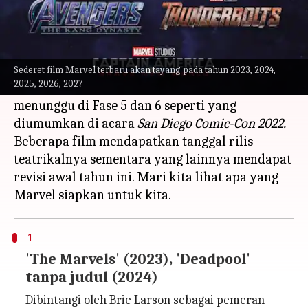
Apa ceritanya
Setelah sejumlah besar judul ditayangkan
perdana di fase keempat
Marvel Cinematic
Sederet film Marvel terbaru akan tayang pada tahun 2023, 2024,
2025, 2026, 2027
Universe,
ada serangkaian konten yang
menunggu di Fase 5 dan 6 seperti yang
diumumkan di acara
San Diego Comic-Con 2022.
Beberapa film mendapatkan tanggal rilis
teatrikalnya sementara yang lainnya mendapat
revisi awal tahun ini. Mari kita lihat apa yang
1
'The Marvels' (2023), 'Deadpool'
tanpa judul (2024)
Dibintangi oleh Brie Larson sebagai pemeran