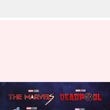
Sederet Film Marvel Yang Akan
Segera Tayang
menulis
Oct 10, 2023
10:34 am
Handoko