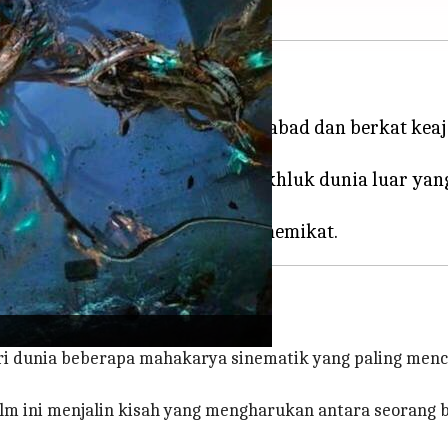
mat manusia selama berabad-abad dan berkat keajaiba
tuk membayangkan makhluk-makhluk dunia luar yang
ta.
eri dunia beberapa mahakarya sinematik yang paling men
 ini menjalin kisah yang mengharukan antara seorang boc