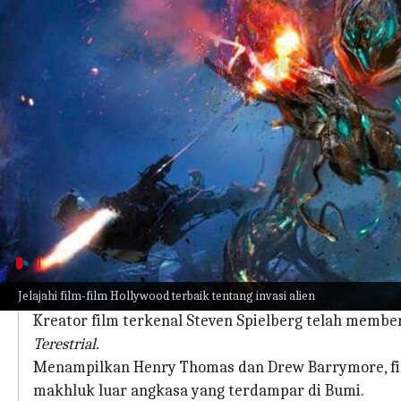
menulis
Aug 10, 2023
11:16 am
Handoko
Apa ceritanya
Saatnya invasi alien!
Daya pikat makhluk luar angkasa telah memesona u
tetap terjaga seperti sediakala.
Semesta di luar dunia ini memungkinkan kita un
dapat disaksikan dari kenyamanan tempat tidur ki
Dari film
Avatar
hingga
Arrival
1
'E.T. Ekstra Terestrial'
Jelajahi film-film Hollywood terbaik tentang invasi alien
Kreator film terkenal Steven Spielberg telah memb
Terestrial.
Menampilkan Henry Thomas dan Drew Barrymore, film
makhluk luar angkasa yang terdampar di Bumi.