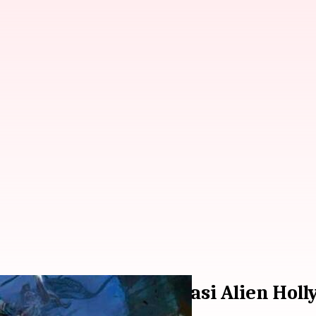
of Tomorrow': Film Invasi Alien Ho