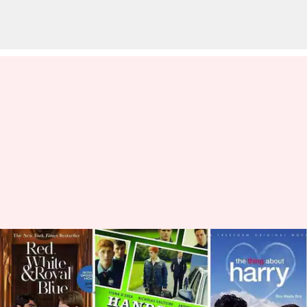
Sederet Film Dengan Tema
Mirip 'Red, White & Royal Blue'
menulis
Sep 27, 2023
11:53 am
Handoko