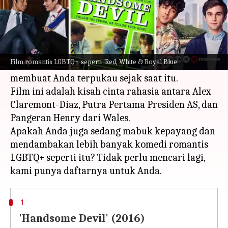
Apa ceritanya
Amazon Prime Video memberi kita kisah cinta
segar dengan
Red, White & Royal Blue
serta
Film romantis LGBTQ+ seperti 'Red, White & Royal Blue'
kisah romantis yang tak terbalas yang
membuat Anda terpukau sejak saat itu.
Film ini adalah kisah cinta rahasia antara Alex
Claremont-Diaz, Putra Pertama Presiden AS, dan
Pangeran Henry dari Wales.
Apakah Anda juga sedang mabuk kepayang dan
mendambakan lebih banyak komedi romantis
LGBTQ+ seperti itu? Tidak perlu mencari lagi,
1
'Handsome Devil' (2016)