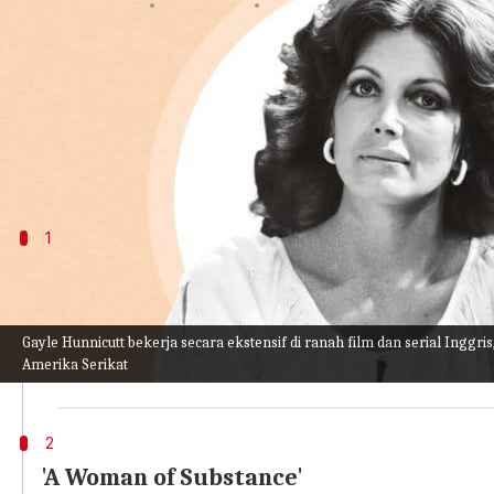
menulis
Sep 08, 2023
12:14 pm
Handoko
Apa ceritanya
Aktor veteran Amerika Gayle Hunnicutt, yang menc
baru ini. Dia terkenal karena menulis esai Vaness
1
'Dallas'
Salah satu acara paling sukses dalam sejarah pertel
utamanya, Pamela Barnes dan Bobby Edwig. Keduany
Gayle Hunnicutt bekerja secara ekstensif di ranah film dan serial Inggr
Amerika Serikat
terakhir serial ini sebagai Beaumont. Dia berperan s
2
'A Woman of Substance'