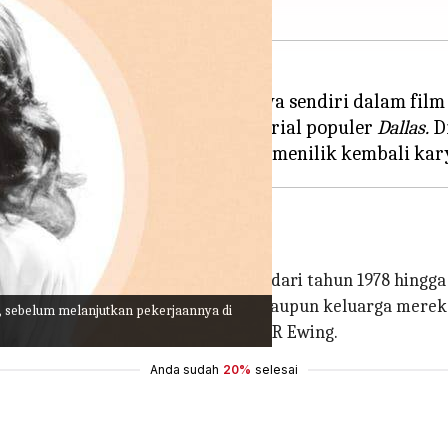
iptakan ketenaran untuk dirinya sendiri dalam film 
a Beaumont di beberapa season serial populer
Dallas.
Di
evisian Amerika,
Dallas
ditayangkan dari tahun 1978 hingga 
a memutuskan untuk menikah walaupun keluarga mereka 
is, sebelum melanjutkan pekerjaannya di
ebagai ibu dari anak tak resminya, JR Ewing.
Anda sudah
20%
selesai