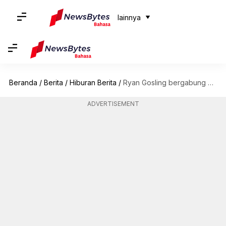
lainnya
Beranda
/
Berita
/
Hiburan Berita
/
Ryan Gosling bergabung dengan Marvel? Memprediksi potensi peran MCU untuknya
ADVERTISEMENT