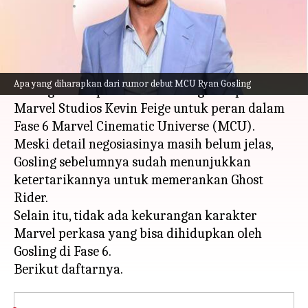
menulis
Dec 27, 2023
11:24 am
Bob
Apa ceritanya
Rumor mengatakan bahwa aktor Ryan Gosling
Apa yang diharapkan dari rumor debut MCU Ryan Gosling
sedang dalam pembicaraan dengan kepala
Marvel Studios Kevin Feige untuk peran dalam
Fase 6 Marvel Cinematic Universe (MCU).
Meski detail negosiasinya masih belum jelas,
Gosling sebelumnya sudah menunjukkan
ketertarikannya untuk memerankan Ghost
Rider.
Selain itu, tidak ada kekurangan karakter
Marvel perkasa yang bisa dihidupkan oleh
Gosling di Fase 6.