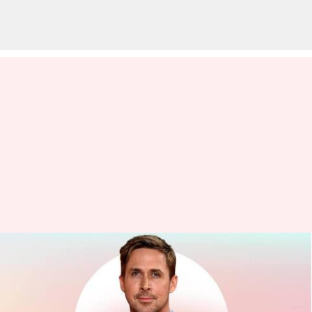
Ryan Gosling bergabung
dengan Marvel? Memprediksi
potensi peran MCU untuknya