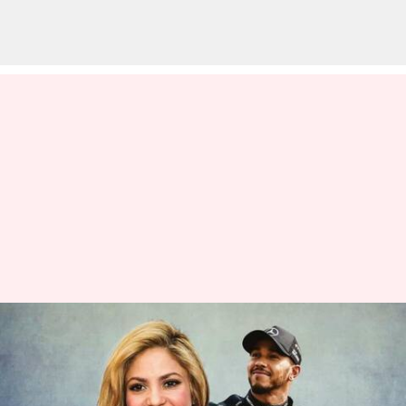
Rumor Kencan Antara Shakira-
Lewis Hamilton Setelah
Beberapa Kali Tertangkap