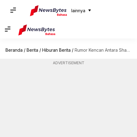
lainnya
Beranda
/
Berita
/
Hiburan Berita
/
Rumor Kencan Antara Shakira-Lewis Hamilton Setelah Beberapa Kali Tertangkap Kamera Jalan-Jalan Bersama
ADVERTISEMENT