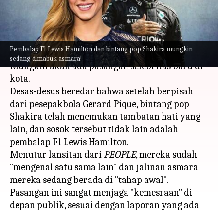
Kamera Jalan-Jalan Bersama
menulis
Jun 12, 2023
01:10 pm
Handoko
Apa ceritanya
Pembalap F1 Lewis Hamilton dan bintang pop Shakira mungkin
sedang dimabuk asmara!
Mungkin akan ada pasangan selebritas baru di
kota.
Desas-desus beredar bahwa setelah berpisah
dari pesepakbola Gerard Pique, bintang pop
Shakira telah menemukan tambatan hati yang
lain, dan sosok tersebut tidak lain adalah
pembalap F1 Lewis Hamilton.
Menutur lansitan dari
PEOPLE
, mereka sudah
"mengenal satu sama lain" dan jalinan asmara
mereka sedang berada di "tahap awal".
Pasangan ini sangat menjaga "kemesraan" di