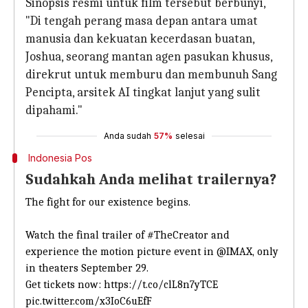
Sinopsis resmi untuk film tersebut berbunyi,
"Di tengah perang masa depan antara umat
manusia dan kekuatan kecerdasan buatan,
Joshua, seorang mantan agen pasukan khusus,
direkrut untuk memburu dan membunuh Sang
Pencipta, arsitek AI tingkat lanjut yang sulit
dipahami."
Anda sudah
57%
selesai
Indonesia Pos
Sudahkah Anda melihat trailernya?
The fight for our existence begins.
Watch the final trailer of
#TheCreator
and
experience the motion picture event in
@IMAX
, only
in theaters September 29.
Get tickets now:
https://t.co/clL8n7yTCE
pic.twitter.com/x3IoC6uEfF