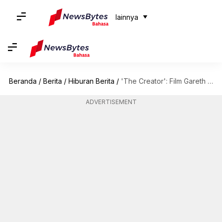
lainnya
Beranda
/
Berita
/
Hiburan Berita
/
'The Creator': Film Gareth Edwards memenuhi ekspektasi dengan reaksi pertama
ADVERTISEMENT