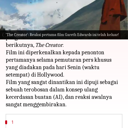
menulis
Sep 21, 2023
11:47 am
Bob
Apa ceritanya
Sutradara
Rogue One
, Gareth Edwards, memulai
'The Creator': Reaksi pertama film Gareth Edwards ini telah keluar!
pengembaraan fiksi ilmiah mendebarkan
berikutnya,
The Creator
.
Film ini diperkenalkan kepada penonton
pertamanya selama pemutaran pers khusus
yang diadakan pada hari Senin (waktu
setempat) di Hollywood.
Film yang sangat dinantikan ini dipuji sebagai
sebuah terobosan dalam konsep ulang
kecerdasan buatan (AI), dan reaksi awalnya
1