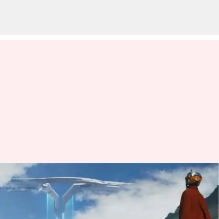
'The Creator': Film Gareth
Edwards memenuhi ekspektasi
dengan reaksi pertama