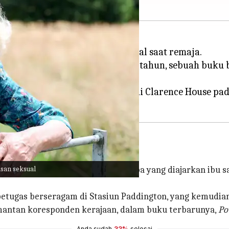
 pernah mengalami pelecehan seksual saat remaja.
etika ia berusia sekitar 16 atau 17 tahun, sebuah b
nteri Inggris, Boris Johnson di Clarence House pad
ya...'
san seksual
..." ketika Camilla "melakukan apa yang diajarkan ibu 
 petugas berseragam di Stasiun Paddington, yang kemudi
mantan koresponden kerajaan, dalam buku terbarunya,
Po
Anda sudah
33%
selesai