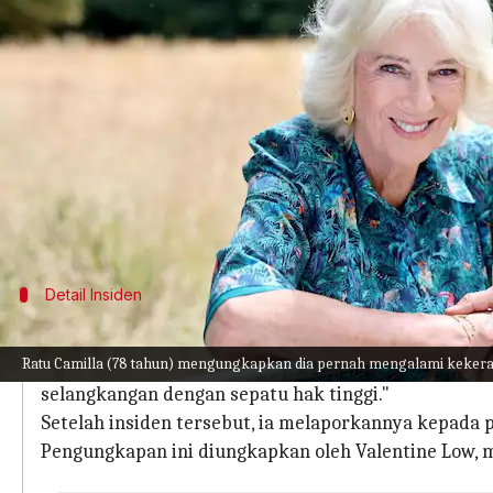
menulis
Sep 02, 2025
01:25 pm
Handoko
Apa ceritanya
Ratu Camilla, istri Raja Charles III dari Inggris,
Insiden itu terjadi di kereta menuju Paddington k
kejadian ini.
Dalam sebuah pertemuan dengan mantan Perdana Me
Detail Insiden
'Saya Melepas Sepatu Saya dan Memukuln
Ratu Camilla (78 tahun) mengungkapkan dia pernah mengalami kekera
Penyerang itu "menggerakkan tangannya semakin jauh
selangkangan dengan sepatu hak tinggi."
Setelah insiden tersebut, ia melaporkannya kepada
Pengungkapan ini diungkapkan oleh Valentine Low, 