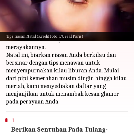
menulis
Nov 24, 2023
12:31 pm
Handoko
Apa ceritanya
Saat musim perayaan tiba, menghiasi aula
Tips riasan Natal (Kredit foto: L'Oreal Paris)
bukanlah satu-satunya cara untuk
merayakannya.
Natal ini, biarkan riasan Anda berkilau dan
bersinar dengan tips menawan untuk
menyempurnakan kilau liburan Anda. Mulai
dari pipi kemerahan musim dingin hingga kilau
meriah, kami menyediakan daftar yang
menjanjikan untuk menambah kesan glamor
1
Berikan Sentuhan Pada Tulang-