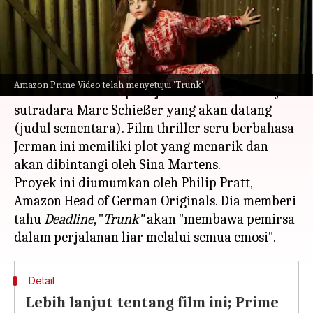
menulis
Mar 23, 2023
12:06 pm
Bob
Apa ceritanya
Raksasa streaming yakni Amazon Prime Video
Amazon Prime Video telah menyetujui 'Trunk'
telah memberi lampu hijau untuk
Trunk
karya
sutradara Marc Schießer yang akan datang
(judul sementara). Film thriller seru berbahasa
Jerman ini memiliki plot yang menarik dan
akan dibintangi oleh Sina Martens.
Proyek ini diumumkan oleh Philip Pratt,
Amazon Head of German Originals. Dia memberi
tahu
Deadline
, "
Trunk"
akan "membawa pemirsa
Detail
Lebih lanjut tentang film ini; Prime