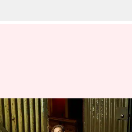
Streaming: Prime Video
menyetujui film Jerman
'Trunk'