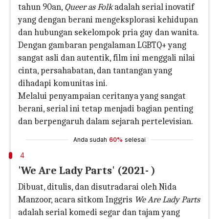
tahun 90an,
Queer as Folk
adalah serial inovatif
yang dengan berani mengeksplorasi kehidupan
dan hubungan sekelompok pria gay dan wanita.
Dengan gambaran pengalaman LGBTQ+ yang
sangat asli dan autentik, film ini menggali nilai
cinta, persahabatan, dan tantangan yang
dihadapi komunitas ini.
Melalui penyampaian ceritanya yang sangat
berani, serial ini tetap menjadi bagian penting
dan berpengaruh dalam sejarah pertelevisian.
Anda sudah
60%
selesai
4
'We Are Lady Parts' (2021- )
Dibuat, ditulis, dan disutradarai oleh Nida
Manzoor, acara sitkom Inggris
We Are Lady Parts
adalah serial komedi segar dan tajam yang