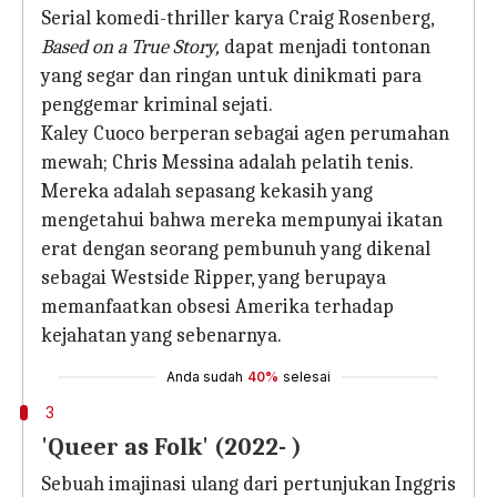
Serial komedi-thriller karya Craig Rosenberg,
Based on a True Story,
dapat menjadi tontonan
yang segar dan ringan untuk dinikmati para
penggemar kriminal sejati.
Kaley Cuoco berperan sebagai agen perumahan
mewah; Chris Messina adalah pelatih tenis.
Mereka adalah sepasang kekasih yang
mengetahui bahwa mereka mempunyai ikatan
erat dengan seorang pembunuh yang dikenal
sebagai Westside Ripper, yang berupaya
memanfaatkan obsesi Amerika terhadap
kejahatan yang sebenarnya.
Anda sudah
40%
selesai
3
'Queer as Folk' (2022- )
Sebuah imajinasi ulang dari pertunjukan Inggris