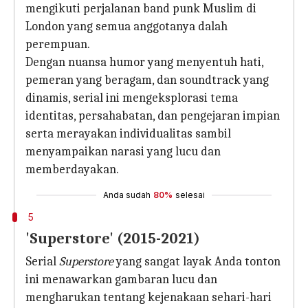
mengikuti perjalanan band punk Muslim di
London yang semua anggotanya dalah
perempuan.
Dengan nuansa humor yang menyentuh hati,
pemeran yang beragam, dan soundtrack yang
dinamis, serial ini mengeksplorasi tema
identitas, persahabatan, dan pengejaran impian
serta merayakan individualitas sambil
menyampaikan narasi yang lucu dan
memberdayakan.
Anda sudah
80%
selesai
5
'Superstore' (2015-2021)
Serial
Superstore
yang sangat layak Anda tonton
ini menawarkan gambaran lucu dan
mengharukan tentang kejenakaan sehari-hari