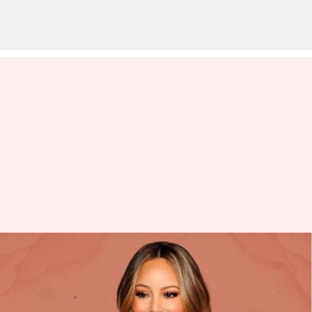
Sejarah kencan Mariah Carey:
Para pria dalam hidupnya
menulis
Dec 22, 2023
10:58 am
Bob