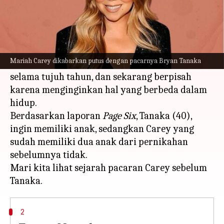
Apa ceritanya
Penyanyi Mariah Carey dikabarkan telah putus
dengan pacar lamanya yang juga seorang
Mariah Carey dikabarkan putus dengan pacarnya Bryan Tanaka
penari, Bryan Tanaka. Mereka berkencan
selama tujuh tahun, dan sekarang berpisah
karena menginginkan hal yang berbeda dalam
hidup.
Berdasarkan laporan
Page Six
, Tanaka (40),
ingin memiliki anak, sedangkan Carey yang
sudah memiliki dua anak dari pernikahan
sebelumnya tidak.
Mari kita lihat sejarah pacaran Carey sebelum
2