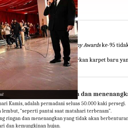
un ini!
 tradisi puluhan tahun,
Academy Awards
ke-95 tida
ng bergengsi, Akademi meluncurkan karpet baru yan
rpet yang bernuansa ringan dan menenangk
ni!
ri Kamis, adalah permadani seluas 50.000 kaki persegi.
lembut, "seperti pantai saat matahari terbenam".
yang ringan dan menenangkan yang tidak akan berbentura
ari dan kemungkinan hujan.