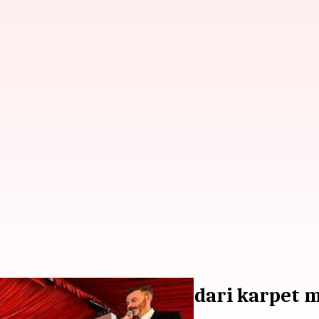
berusia puluhan tahun dari karpet