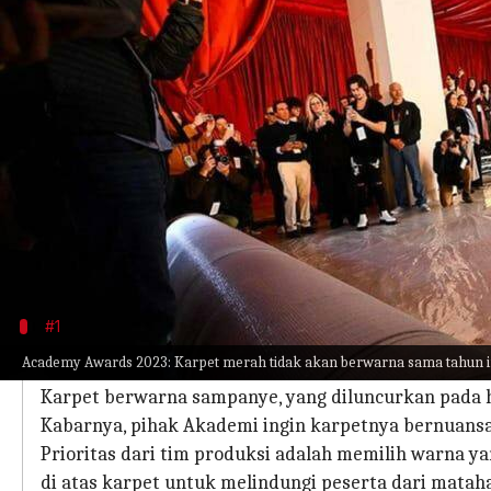
menulis
Mar 13, 2023
12:11 pm
Handoko
Apa ceritanya
Karpet merah Oscar tidak akan berwarna sama tah
Ya, Anda mendengarnya dengan benar! Mematahkan
"berwarna sampanye".
Menjelang upacara penghargaan terbesar dan pali
#1
Penyelenggara menginginkan warna ka
Academy Awards 2023: Karpet merah tidak akan berwarna sama tahun i
Karpet berwarna sampanye, yang diluncurkan pada ha
Kabarnya, pihak Akademi ingin karpetnya bernuansa 
Prioritas dari tim produksi adalah memilih warna 
di atas karpet untuk melindungi peserta dari matah