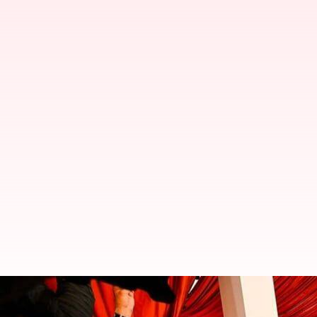
Oscar 2023: Mendobrak tradisi 
'warna sampanye'