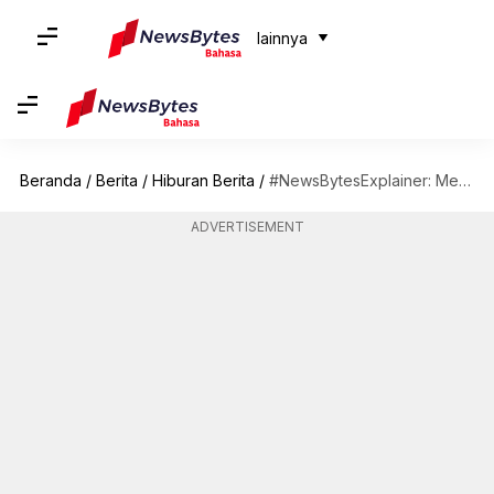
lainnya
Beranda
/
Berita
/
Hiburan Berita
/
#NewsBytesExplainer: Mengapa semua orang heboh tentang persaingan 'Barbie' vs 'Oppenheimer'?
ADVERTISEMENT