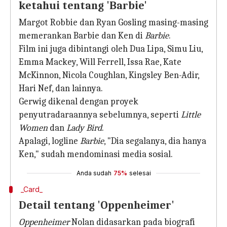
ketahui tentang 'Barbie'
Margot Robbie dan Ryan Gosling masing-masing
memerankan Barbie dan Ken di
Barbie
.
Film ini juga dibintangi oleh Dua Lipa, Simu Liu,
Emma Mackey, Will Ferrell, Issa Rae, Kate
McKinnon, Nicola Coughlan, Kingsley Ben-Adir,
Hari Nef, dan lainnya.
Gerwig dikenal dengan proyek
penyutradaraannya sebelumnya, seperti
Little
Women
dan
Lady Bird
.
Apalagi, logline
Barbie
, "Dia segalanya, dia hanya
Ken," sudah mendominasi media sosial.
Anda sudah
75%
selesai
_Card_
Detail tentang 'Oppenheimer'
Oppenheimer
Nolan didasarkan pada biografi