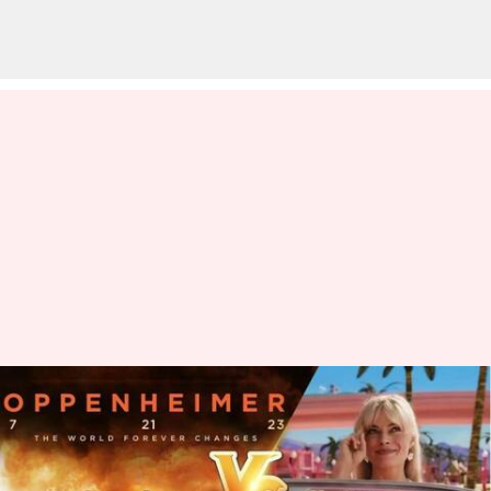
#NewsBytesExplainer:
Mengapa semua orang heboh
tentang persaingan 'Barbie' vs