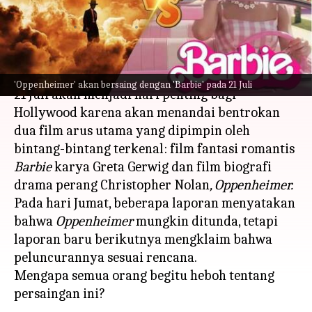
'Oppenheimer'?
menulis
Apr 18, 2023
12:33 pm
Bob
Apa ceritanya
'Oppenheimer' akan bersaing dengan 'Barbie' pada 21 Juli
21 Juli akan menjadi hari penting bagi
Hollywood karena akan menandai bentrokan
dua film arus utama yang dipimpin oleh
bintang-bintang terkenal: film fantasi romantis
Barbie
karya
Greta Gerwig dan film biografi
drama perang Christopher Nolan
, Oppenheimer.
Pada hari Jumat, beberapa laporan menyatakan
bahwa
Oppenheimer
mungkin ditunda, tetapi
laporan baru berikutnya mengklaim bahwa
peluncurannya sesuai rencana.
Mengapa semua orang begitu heboh tentang