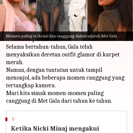
menulis
May 02, 2023
02:19 pm
Taufiq Al Jufri
Apa ceritanya
Acara mode paling bergengsi tahun ini - Met
Momen paling terkenal dan canggung dalam sejarah Met Gala
Gala - hampir tiba!
Selama bertahun-tahun, Gala telah
menyaksikan deretan outfit glamor di karpet
merah.
Namun, dengan tuntutan untuk tampil
menonjol, ada beberapa momen canggung yang
tertangkap kamera.
Mari kita simak momen-momen paling
1
Ketika Nicki Minaj mengakui