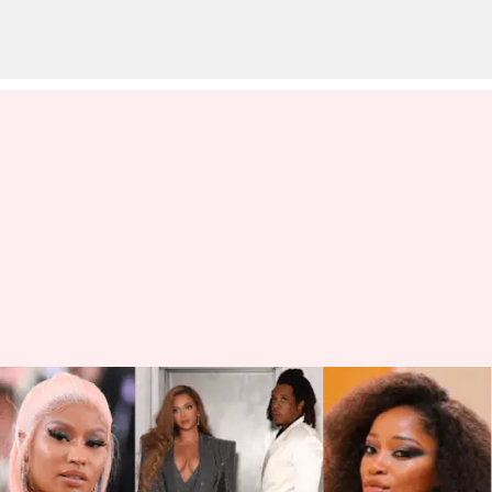
Met Gala: Mengenang momen-
momen paling canggung dari
edisi sebelumnya