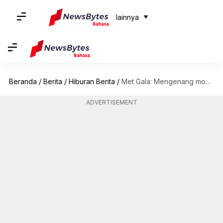
lainnya
Beranda
/
Berita
/
Hiburan Berita
/
Met Gala: Mengenang momen-momen paling canggung dari edisi sebelumnya
ADVERTISEMENT