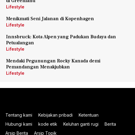
di Greenland
Lifestyle
Menikmati Seni Jalanan di Kopenhagen
Lifestyle
Innsbruck: Kota Alpen yang Padukan Budaya dan
Petualangan
Lifestyle
Mendaki Pegunungan Rocky Kanada demi
Pemandangan Menakjubkan
Lifestyle
Tentang kami
Kebijakan pribadi
Ketentuan
Hubungi kami
kode etik
Keluhan ganti rugi
Berita
Arsip Berita
Arsip Topik