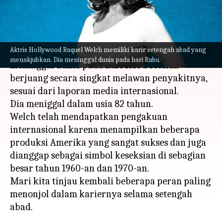
menulis
Feb 17, 2023
11:43 am
Handoko
Apa ceritanya
Aktris Hollywood Raquel Welch memiliki karir setengah abad yang
Aktris ikonik Hollywood Raquel Welch
menakjubkan. Dia meninggal dunia pada hari Rabu.
meninggal dunia pada hari Rabu setelah
berjuang secara singkat melawan penyakitnya,
sesuai dari laporan media internasional.
Dia meniggal dalam usia 82 tahun.
Welch telah mendapatkan pengakuan
internasional karena menampilkan beberapa
produksi Amerika yang sangat sukses dan juga
dianggap sebagai simbol keseksian di sebagian
besar tahun 1960-an dan 1970-an.
Mari kita tinjau kembali beberapa peran paling
menonjol dalam kariernya selama setengah