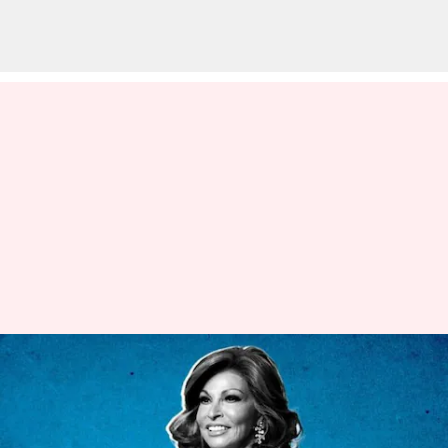
Mengenang peran paling ikonik
dari veteran Hollywood Raquel
Welch