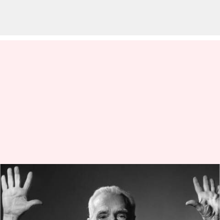
Martin Scorsese membuat film
tentang Yesus: Semua yang kita
ketahui