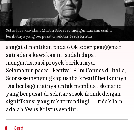
menulis
May 31, 2023
11:30 am
Bob
Apa ceritanya
Sutradara kawakan Martin Scorsese mengumumkan usaha
Saat kita sangat menantikan perilisan
Killers of
berikutnya yang berpusat di sekitar Yesus Kristus
the Flower Moon
karya Martin Scorsese yang
sangat dinantikan pada 6 Oktober, penggemar
sutradara kawakan ini sudah dapat
mengantisipasi proyek berikutnya.
Selama tur pasca- Festival Film Cannes di Italia,
Scorsese mengungkap usaha kreatif berikutnya.
Dia berbagi niatnya untuk membuat skenario
yang berpusat di sekitar sosok ikonik dengan
signifikansi yang tak tertandingi — tidak lain
_Card_