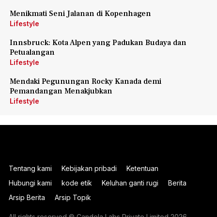
Menikmati Seni Jalanan di Kopenhagen
Lifestyle
Innsbruck: Kota Alpen yang Padukan Budaya dan
Petualangan
Lifestyle
Mendaki Pegunungan Rocky Kanada demi
Pemandangan Menakjubkan
Lifestyle
Tentang kami
Kebijakan pribadi
Ketentuan
Hubungi kami
kode etik
Keluhan ganti rugi
Berita
Arsip Berita
Arsip Topik
All rights reserved © Candela Labs Private Limited 2026