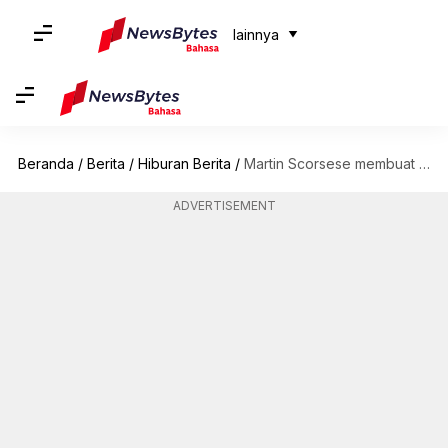
lainnya
Beranda
/
Berita
/
Hiburan Berita
/
Martin Scorsese membuat film tentang Yesus: Semua yang kita ketahui
ADVERTISEMENT