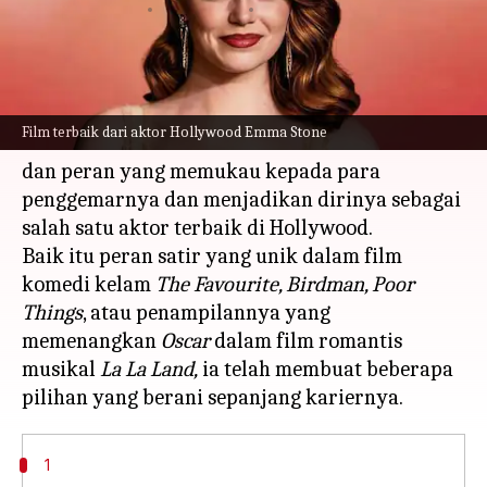
menulis
Dec 22, 2023
11:16 am
Handoko
Apa ceritanya
Sejak pertengahan tahun 2000-an, Emma Stone
Film terbaik dari aktor Hollywood Emma Stone
telah memberikan kesuksesan berturut-turut
dan peran yang memukau kepada para
penggemarnya dan menjadikan dirinya sebagai
salah satu aktor terbaik di Hollywood.
Baik itu peran satir yang unik dalam film
komedi kelam
The Favourite, Birdman, Poor
Things
, atau penampilannya yang
memenangkan
Oscar
dalam film romantis
musikal
La La Land,
ia telah membuat beberapa
1