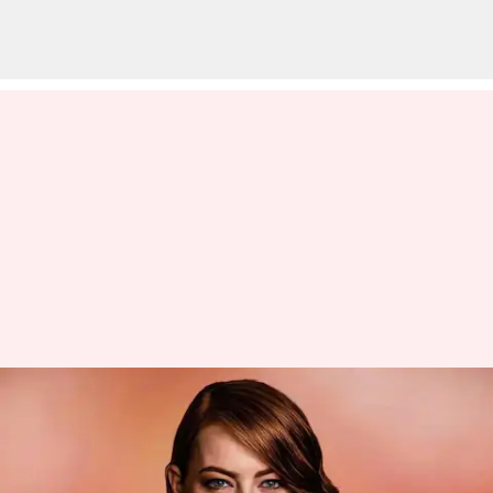
'La La Land' Hingga 'Poor
Things': Penampilan Terbaik
Emma Stone