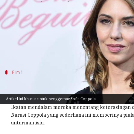
menulis
Apr 05, 2024
11:56 am
Handoko
Apa ceritanya
Sofia Coppola telah memantapkan dirinya di indus
Film-film ini, sering kali melekat di benak para
tentang isolasi, identitas, dan sifat rumit hubung
Film 1
'Lost in Translation'
Lost in Translation (2003) menyelidiki tema-tema 
Artikel ini khusus untuk penggemar Sofia Coppola!
Di tengah kemegahan tampilan neon Tokyo, film ini 
Ikatan mendalam mereka menentang keterasingan da
Narasi Coppola yang sederhana ini memberinya pial
antarmanusia.