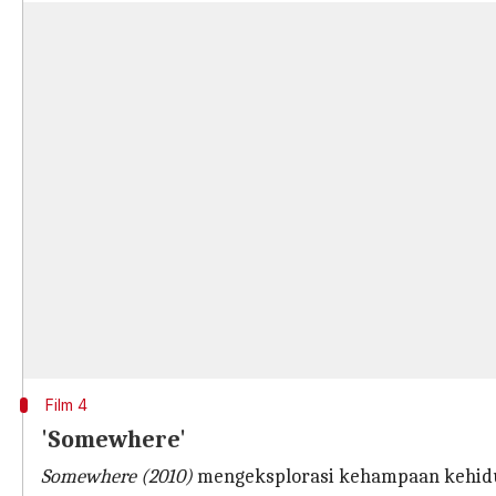
Film 4
'Somewhere'
Somewhere (2010)
mengeksplorasi kehampaan kehidup