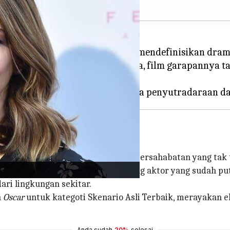
tri film dengan gaya khas yang mendefinisikan dram
 penonton setelah mennyaksikannya, film garapannya
an antarmanusia.
menyedihkan tentang kesepian dan persahabatan yang tak 
menelusuri hubungan antara seorang aktor yang sudah put
ri lingkungan sekitar.
a
Oscar
untuk kategoti Skenario Asli Terbaik, merayakan 
Anda sudah
20%
selesai