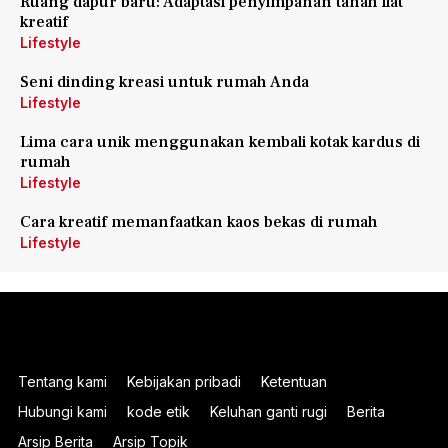
Ruang dapur baru: Adaptasi penyimpanan tanah liat
kreatif
Lifestyle
Seni dinding kreasi untuk rumah Anda
Lifestyle
Lima cara unik menggunakan kembali kotak kardus di
rumah
Lifestyle
Cara kreatif memanfaatkan kaos bekas di rumah
Lifestyle
Tentang kami
Kebijakan pribadi
Ketentuan
Hubungi kami
kode etik
Keluhan ganti rugi
Berita
Arsip Berita
Arsip Topik