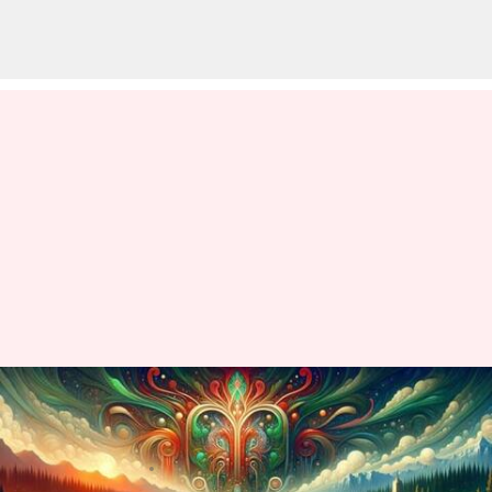
Karya Animasi Hayao Miyazaki
Yang Paling Mengesankan
menulis
Mar 21, 2024
10:53 am
Handoko