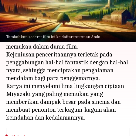
Apa ceritanya
Hayao Miyazaki, yang terkenal karena
penguasaannya dalam bidang animasi, Dia telah
Tambahkan sederet film ini ke daftar tontonan Anda
menciptakan beberapa semesta yang paling
memukau dalam dunia film.
Kejeniusan penceritaannya terletak pada
penggabungan hal-hal fantastik dengan hal-hal
nyata, sehingga menciptakan pengalaman
mendalam bagi para penggemarnya.
Karya ini menyelami lima lingkungan ciptaan
Miyazaki yang paling memukau yang
memberikan dampak besar pada sinema dan
membuat penonton terkagum-kagum akan