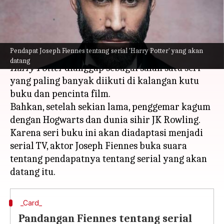
'HP'
menulis
May 16, 2023
11:58 am
Bob
Apa ceritanya
Pendapat Joseph Fiennes tentang serial 'Harry Potter' yang akan
datang
Harry Potter
dianggap sebagai salah satu seri
yang paling banyak diikuti di kalangan kutu
buku dan pencinta film.
Bahkan, setelah sekian lama, penggemar kagum
dengan Hogwarts dan dunia sihir JK Rowling.
Karena seri buku ini akan diadaptasi menjadi
serial TV, aktor Joseph Fiennes buka suara
tentang pendapatnya tentang serial yang akan
_Card_
Pandangan Fiennes tentang serial