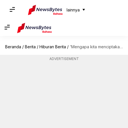
lainnya
Beranda
/
Berita
/
Hiburan Berita
/
'Mengapa kita menciptakan kembali segalanya': Kata Joseph Fiennes tentang serial 'HP'
ADVERTISEMENT