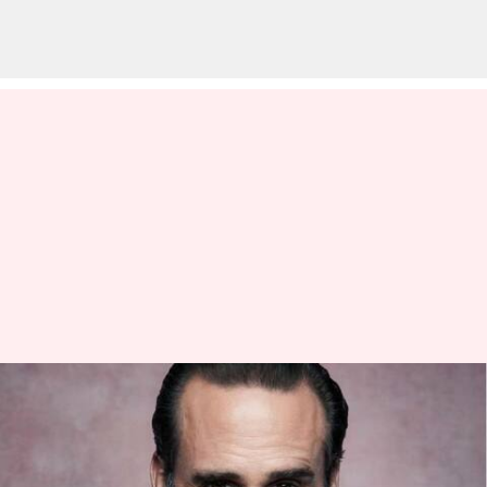
'Mengapa kita menciptakan
kembali segalanya': Kata
Joseph Fiennes tentang serial